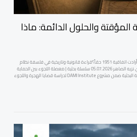
ة المؤقتة والحلول الدائمة: ماذا
الحلقة الأولى: اللجوء بين الحماية المؤقتة والحلول الدائمة: ماذا أرادت اتفاقية 1951 حقاً؟قراءة قانونية وتاريخية في فلسفة نظام
اللجوء الدولي بين الحماية المؤقتة والبحث عن الحلول الدائمةلؤي نزيه الضاهر 05.07.2026 سلسلة بحثية | معضلة اللجوء بين الحماية
المؤقتة ومسؤولية العودةعن هذه السلسلة:تأتي هذه السلسلة البحثية ضمن مشروع DAMI Institute لدراسة قضايا الهجرة واللجوء