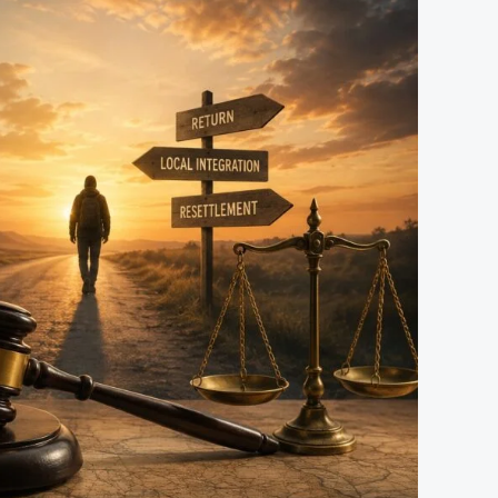
الأولى:
اللجوء
بين
الحماية
المؤقتة
والحلول
الدائمة:
ماذا
أرادت
اتفاقية
1951
حقاً؟