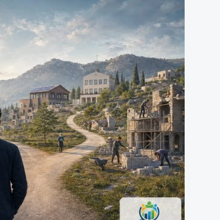
جدلية
اللجوء
والمواطنة:
بين
حتمية
الحماية
المؤقتة
ومسؤولية
العودة.
الحلقة
الرابعة