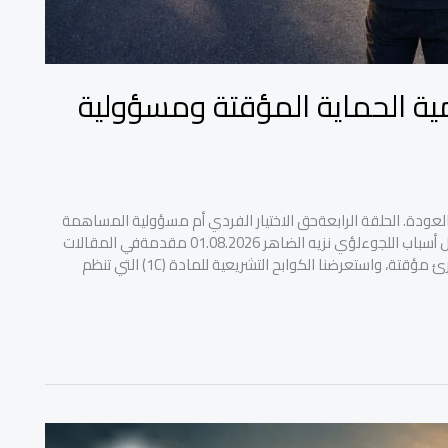
مية الحماية المؤقتة ومسؤولية
العودة. الحلقة الرابعةحق الاختيار الفردي أم مسؤولية المساهمة
في إعادة البناء؟الحرية الشخصية وحدود الواجب الأخلاقي بعد زوال أسباب اللجوءلؤي نزيه الضاهر 01.08.2026 مقدمةفي المقالات
السابقة، فككنا الفلسفة البنيوية لنظام اللجوء الدولي كآلية طوارئ مؤقتة، واستعرضنا الكوابح التشريعية للمادة (1C) التي تنظم