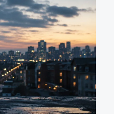
أسطورة
“المادة”:
هل
يصنع
الفقر
مجرمين
في
دولة
الرفاه؟