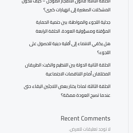
الحلقة الثالثة: قانون الانفجار المؤجل – كيف تتحول
المشكلات الصغيرة إلى انهيارات كبرى؟
جدلية اللجوء والمواطنة: بين حتمية الحماية
المؤقتة ومسؤولية العودة. الحلقة الرابعة
هل يكفي الانتماء إلى أقلية دينية للحصول على
اللجوء؟
الحلقة الثانية الدولة بين التنظيم والكبت: الطريقان
المختلفان أمام التناقضات الاجتماعية
الحلقة الثالثة: لماذا يختار بعض اللاجئين البقاء حتى
عندما تصبح العودة ممكنة؟
Recent Comments
لا توجد تعليقات للعرض.