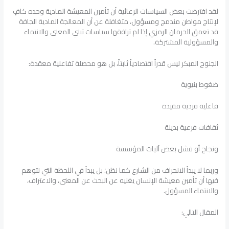
لقد افترضت بعض السياسات الرعائية أن تأمين المعيشة المادية وحده كافٍ
لإنتاج مواطن مندمج ومسؤول، متغافلة عن أن المعالجة المادية الجافة
قد تعمق الحرمان الرمزي إذا لم ترافقها سياسات تبني المعنى والانتماء
والمسؤولية المشتركة.
الجنوح المبكر ليس قدراً اقتصادياً ثابتاً، بل هو محصلة تفاعلية معقدة:
ضغوط بنيوية
فاعلية فردية مقيدة
ثقافات فرعية بديلة
ونجاح أو فشل بعض آليات المؤسسة
وربما لا يبدأ الانحراف من الشارع كما نظن؛ بل يبدأ في اللحظة التي نتوهم
فيها أن تأمين معيشة الإنسان يغنيه عن البحث عن المعنى، والاعتراف،
والانتماء المسؤول.
المقال التالي: