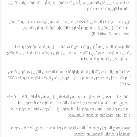
هذا المعطى ينقل التفسير فوراً من “الخلفية الإثنية أو الثقافية الوافدة” إلى
الشروط البنيوية المحيطة بها.
في علم الاجتماع الجنائي المعاصر، لم يعد التفسير يتوقف عند حدود “الفقر
المطلق”، بل ينتقل إلى مفهوم أكثر رصانة وإجرائية: الحرمان النسبي
(Relative Deprivation).
فالمراهق الذي ينشأ في بيئة حضرية هشة داخل مجتمع مرتفع الرفاه لا
يقارن مستواه المعيشي بفقراء العالم، بل يقارن موقعه الاجتماعي بالواقع
الاستهلاكي المرتفع المحيط به.
كما تشير بيانات حديثة إلى استمرار ارتفاع نسبة الأطفال الذين يعيشون ضمن
أسر ذات دخل منخفض مستمر داخل النرويج، رغم قوة منظومة الرفاه (SSB,
2024).
الفقر هنا لا يعمل كحرمان مادي من الطعام، بل يعمل كأداة لإنتاج الإقصاء
الرمزي؛ حيث تتسع الفجوة بين تطلعات الشباب المشروعة للحصول على
المكانة والتقدير، وبين قدرتهم على الوصول إلى الأدوات التي تمنحهم ذلك
داخل بنية اجتماعية مرتفعة التنافسية.
وهنا يصبح السؤال متعلقاً بآليات الاعتراف والانتماء الرمزي أكثر من كونه
متعلقاً بالحاجات المعيشية الجافة.