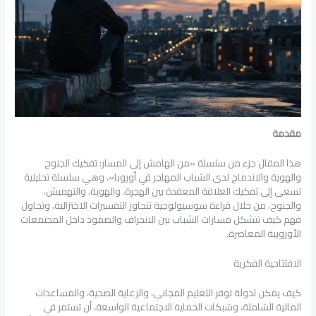
مقدمة
هذا المقال جزء من سلسلة «من الهامش إلى المسار: تفكيك الجنوح
والهوية والاندماج لدى الشباب المهاجر في أوروبا»، وهي سلسلة تحليلية
تسعى إلى تفكيك العلاقة المعقدة بين الهجرة، والهوية، والتهميش،
والجنوح، من خلال قراءة سوسيولوجية تتجاوز التفسيرات الاختزالية، وتحاول
فهم كيف تتشكل مسارات الشباب بين الانحراف والصمود داخل المجتمعات
الأوروبية المعاصرة.
الافتتاحية الفكرية
كيف يمكن لدولة توفر التعليم المجاني، والرعاية الصحية، والمساعدات
المالية الشاملة، وشبكات الحماية الاجتماعية الواسعة، أن تستمر في