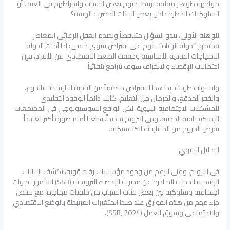
مواجهة ظواهر مقلقة ترتبط بجنوح بعض الشباب وانخراطهم في العنف أو
السلوكيات الخطرة داخل بعض البيئات الحضرية الهشة؟
للوهلة الأولى، يبدو السؤال متناقضاً ويصدم العقل الرعائي المعاصر.
فمنطق “دولة الرفاه” يقوم على افتراض بنيوي حتمي: إذا أمّنت الدولة
الاحتياجات المادية الأساسية وخففت الضغط الاقتصادي عن الأفراد، فإن
احتمالات الإقصاء والانحراف سوف تتراجع تلقائياً.
ولسنوات طويلة، بدا هذا الافتراض منطقياً من الناحية التاريخية؛ فالجوع،
والفقر المدقع، والحرمان من التعليم، كانت دائماً الوقود التقليدي
للمشكلات الاجتماعية البنيوية. لكن الواقع السوسيولوجي في المجتمعات
الإسكندنافية الحديثة، وفي النرويج تحديداً، يضعنا أمام صورة أكثر تعقيداً
تفرض الخروج من المقاربات الكلاسيكية.
التحليل البنيوي
في النرويج، وعلى الرغم من وجود مؤسسات رفاه قوية، تكشف البيانات
الرسمية الحديثة الصادرة عن مديرية الإحصاء النرويجية (SSB) استمرار فجوات
اجتماعية وسلوكية بين بعض فئات الشباب من خلفيات مهاجرة، مع تقلص
جزء مهم من هذه الفوارق عند ضبط المتغيرات المرتبطة بالوضع الاقتصادي
والاجتماعي وسوق العمل (SSB, 2024).