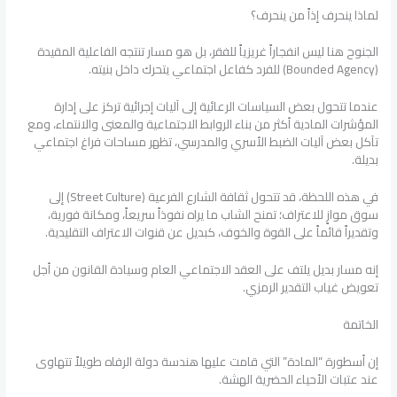
لماذا ينحرف إذاً من ينحرف؟
الجنوح هنا ليس انفجاراً غريزياً للفقر، بل هو مسار تنتجه الفاعلية المقيدة
(Bounded Agency) للفرد كفاعل اجتماعي يتحرك داخل بنيته.
عندما تتحول بعض السياسات الرعائية إلى آليات إجرائية تركز على إدارة
المؤشرات المادية أكثر من بناء الروابط الاجتماعية والمعنى والانتماء، ومع
تآكل بعض آليات الضبط الأسري والمدرسي، تظهر مساحات فراغ اجتماعي
بديلة.
في هذه اللحظة، قد تتحول ثقافة الشارع الفرعية (Street Culture) إلى
سوق موازٍ للاعتراف؛ تمنح الشاب ما يراه نفوذاً سريعاً، ومكانة فورية،
وتقديراً قائماً على القوة والخوف، كبديل عن قنوات الاعتراف التقليدية.
إنه مسار بديل يلتف على العقد الاجتماعي العام وسيادة القانون من أجل
تعويض غياب التقدير الرمزي.
الخاتمة
إن أسطورة “المادة” التي قامت عليها هندسة دولة الرفاه طويلاً تتهاوى
عند عتبات الأحياء الحضرية الهشة.