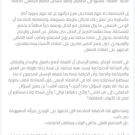
فكرة “القيمة” نفسها في الصميم، وتعيد تشكيل الضمير الجمعي بأكمله.
إن المجتمعات لا تنهار فقط حين تفرغ خزائنها، بل قد تنهار بصورة أكثر
مأساوية حين تمتلئ تلك الخزائن بطريقة مشوهة. والمفارقة الصادمة أن
الوعي الجمعي ما يزال يتعامل مع المال بوصفه خيراً مطلقاً لا يخضع
للمساءلة، بينما يعلمنا التاريخ أن المال، حين ينفصل عن العمل والإنتاج
والكفاءة، يتحول إلى مادة سامة تنخر روح المجتمع وتضرب أمنه الثقافي
والوجودي، حتى يصبح الناس قادرين على امتلاك الأشياء بينما يفقدون
قدرتهم على امتلاك المعنى.
في اقتصاد الإنتاج، يتعلم الإنسان أن القيمة تُصنع بالعرق والإبداع والإتقان،
وأن المكانة الاجتماعية ليست هبة مجانية، بل نتيجة رحلة طويلة من العمل
والمراكمة والخبرة، وأن الكرامة ترتبط بما يضيفه الإنسان للمجموع لا بما
يستطيع استخراجه منه. أما في الاقتصاد الريعي فإن المعادلة تنقلب بصورة
مرعبة؛ فلا يعود السؤال: ماذا أنجزت؟ وكيف أتقنت؟ بل يصبح السؤال
الحقيقي: إلى من تنتمي؟ ولأي جغرافيا توالي؟ وأي شبكة ولاء تستطيع أن
تفتح لك الأبواب المغلقة؟
وهنا تظهر تلك الحقيقة الصادمة التي لخصها علي الوردي بجرأته المعهودة
حين كتب:
«إن المجتمع القبلي يكافئ الولاء ويعاقب الكفاءة».