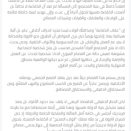
إن أخطر ما في هذه العبارة أنها لا تتحدث عن غياب العدالة فقط، بل تكشف
انقلاباً كاملاً في بنية المجتمع؛ لأن المسألة لم تعد أن الكفاءة لا تكافأ، بل
أصبحت الكفاءة نفسها تتحول أحياناً إلى عبء، وإلى تهديد لبنية كاملة قائمة
على الولاءات والعلاقات والقرابات وشبكات المصالح.
إن “عقاب الكفاءة” ومكافأة الولاء ليسا مجرد انحراف أخلاقي عابر، بل آلية
هيكلية يعاد إنتاجها يومياً حين يرى المواطن أن الطريق نحو الثروة والمكانة
لا يمر عبر العمل والإتقان، بل عبر المحسوبية والأبواب الخلفية. وحين يحدث
ذلك لا ينتج المجتمع أفراداً فاسدين فحسب، بل ينتج شخصية اجتماعية
مشوهة تعيش حالة من الفصام البنيوي الحاد؛ شخصية تتحدث عن العمل
والنزاهة والإنجاز في خطابها العلني، ثم تدير حياتها الواقعية بمنطق
الانتهازية والانتفاع والبحث عن أقصر الطرق.
وحين يستمر هذا الفصام جيلاً بعد جيل يفقد الضمير الجمعي بوصلته
الأخلاقية، ويصبح عاجزاً عن التمييز بين الكسب المشروع والنهب المقنّع، وبين
الاستحقاق الحقيقي والاستحقاق المصطنع.
لكن الخطر الحقيقي للاقتصاد الريعي لا يقف عند حدود الأفراد، بل يمتد
ليعيد تشكيل بنية الدولة نفسها. وهنا تلتقي أزمة مجتمعاتنا مع ما طرحه
فريدريك أنجلس في كتابه أصل العائلة والملكية الخاصة والدولة؛ إذ حين
تتمركز الثروة في يد فئة تمتلك “الولاء الصحيح” لا الكفاءة المنتجة، يتحول
جهاز الدولة تدريجياً من إطار يمثل الإرادة الجمعية إلى جهاز يحمي مصالح
هذه الفئة ويمنح امتيازاتها غطاءً قانونياً وسياسياً.