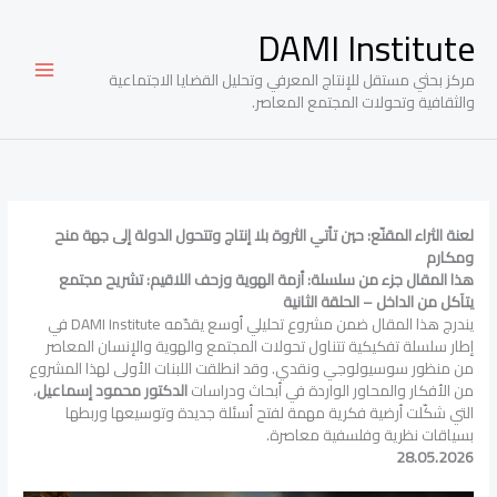
خطي
DAMI Institute
لى
لمحتوى
مركز بحثي مستقل للإنتاج المعرفي وتحليل القضايا الاجتماعية
والثقافية وتحولات المجتمع المعاصر.
لعنة الثراء المقنّع: حين تأتي الثروة بلا إنتاج وتتحول الدولة إلى جهة منح
ومكارم
هذا المقال جزء من سلسلة: أزمة الهوية وزحف اللاقيم: تشريح مجتمع
يتآكل من الداخل – الحلقة الثانية
يندرج هذا المقال ضمن مشروع تحليلي أوسع يقدّمه DAMI Institute في
إطار سلسلة تفكيكية تتناول تحولات المجتمع والهوية والإنسان المعاصر
من منظور سوسيولوجي ونقدي. وقد انطلقت اللبنات الأولى لهذا المشروع
من الأفكار والمحاور الواردة في أبحاث ودراسات
الدكتور محمود إسماعيل
،
التي شكّلت أرضية فكرية مهمة لفتح أسئلة جديدة وتوسيعها وربطها
بسياقات نظرية وفلسفية معاصرة.
28.05.2026