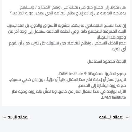
هل تحولنا إلى قطيع متواطئ يقتات على وهم “المكارم”، ويساهم
بوقاحته اليومية في إعادة إنتاج نظام التفاهة الذي يضمن موته الصامت؟
إن هذا المسخ الاقتصادي لم يكتفِ بتشويه الأسواق والدول، بل امتد ليضرب
البنية المعرفية للمجتمع ذاته. وفي الحلقة القادمة سننتقل إلى وجه آخر من
وجوه هذا الانهيار:
عصر الذكاء السطحي ونظام التفاهة: حين نستهلك كل شيء دون أن نفهم
أي شيء.
الباحث محمود اسماعيل
جميع الحقوق محفوظة
© DAMI Institute.
لا يجوز نسخ أو إعادة نشر هذا المقال، كلياً أو جزئياً، دون إذن خطي مسبق،
مع ضرورة الإشارة إلى المصدر
.
الآراء الواردة في هذا المقال تعبّر عن كاتبها ولا تمثّل بالضرورة وجهة نظر
DAMI Institute.
→
المقالة السابقة
المقالة التالية
←