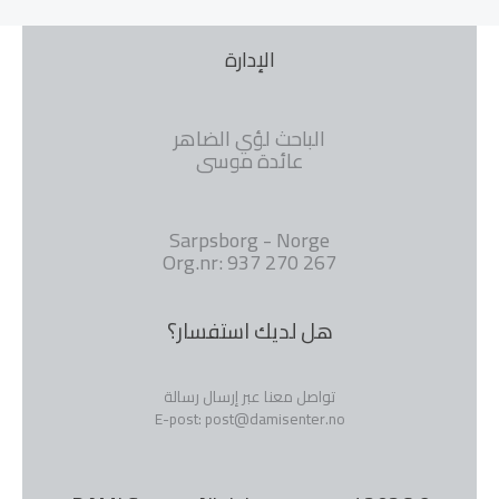
الإدارة
الباحث لؤي الضاهر
عائدة موسى
Sarpsborg - Norge
Org.nr: 937 270 267
هل لديك استفسار؟
تواصل معنا عبر إرسال رسالة
E-post: post@damisenter.no