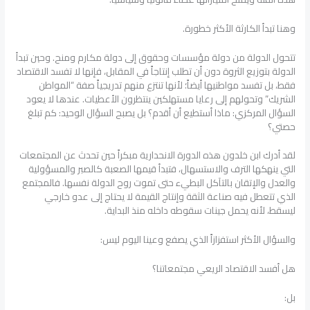
وهنا تبدأ الكارثة الأكثر خطورة.
تتحول الدولة من دولة مؤسسات وحقوق إلى دولة مكارم ومنح. وحين تبدأ
الدولة بتوزيع الثروة دون أن تطلب إنتاجاً في المقابل، فإنها لا تفسد الاقتصاد
فقط، بل تفسد مواطنيها أيضاً؛ لأنها تنتزع منهم تدريجياً صفة “المواطن
الشريك” وتحولهم إلى رعايا مستهلكين ينتظرون الأعطيات. عندها لا يعود
السؤال المركزي: ماذا أستطيع أن أقدم؟ بل يصبح السؤال الوحيد: كم تبلغ
حصتي؟
لقد أدرك ابن خلدون هذه الدورة الانحدارية مبكراً حين تحدث عن المجتمعات
التي ينهكها الترف والاستسهال، فتبدأ قيمها الصعبة كالصبر والمسؤولية
والعدل والإتقان بالتآكل البطيء حتى تموت روح الدولة نفسها. فالمجتمع
الذي تتعطل فيه صناعة الثقة وإنتاج القيمة لا يحتاج إلى عدو خارجي
ليسقط، لأنه يحمل جينات سقوطه داخله منذ البداية.
والسؤال الأكثر استفزازاً الذي يصفع وعينا اليوم ليس:
هل أفسد الاقتصاد الريعي مجتمعاتنا؟
بل: