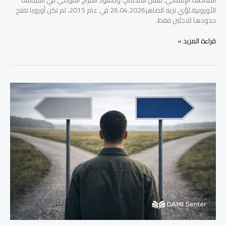
التعاطف الإنساني، فشل الاندماج، وصعود المزاج القومي في السياسة
الأوروبية.لؤي نزيه الضاهر26.04.2026 في عام 2015، لم تكن أوروبا تفتح
حدودها للاجئين فقط،
قراءة المزيد »
أزمة
الهوية
لدى
الشباب
في
المجتمعات
المهاجرة:
كيف
يتشكل
الانتماء
بين
ثقافتين؟