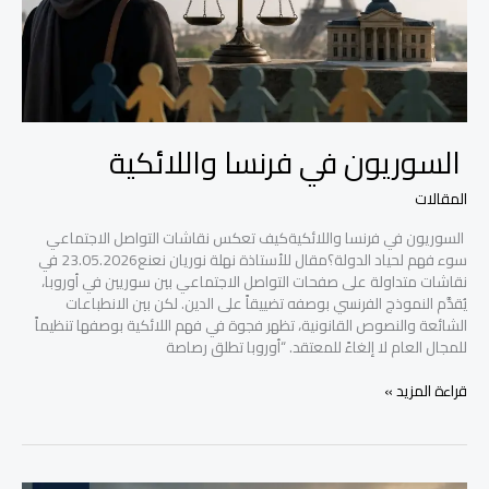
السوريون في فرنسا واللائكية
المقالات
السوريون في فرنسا واللائكيةكيف تعكس نقاشات التواصل الاجتماعي
سوء فهم لحياد الدولة؟مقال للأستاذة نهلة نوريان نعنع23.05.2026 في
نقاشات متداولة على صفحات التواصل الاجتماعي بين سوريين في أوروبا،
يُقدَّم النموذج الفرنسي بوصفه تضييقاً على الدين. لكن بين الانطباعات
الشائعة والنصوص القانونية، تظهر فجوة في فهم اللائكية بوصفها تنظيماً
للمجال العام لا إلغاءً للمعتقد. “أوروبا تطلق رصاصة
قراءة المزيد »