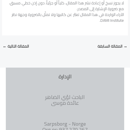
لا يجوز نسخ أو إعادة نشر هذا المقال، كلياً أو جزئياً، دون إذن خطي مسبق،
مع ضرورة الإشارة إلى المصدر.
الآراء الواردة في هذا المقال تعبّر عن كاتبها ولا تمثّل بالضرورة وجهة نظر
DAMI Institute.
→
المقالة السابقة
المقالة التالية
←
الإدارة
الباحث لؤي الضاهر
عائدة موسى
Sarpsborg - Norge
Org.nr: 937 270 267