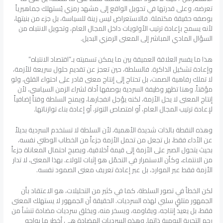
تعرضه، وعلى قدرتها في تحويل الواقع إلى مشهد رمزي يُستهلك جماهيرياً
بوصفه حقيقة مكتملة. فالاستعراض ليس زينة للسياسة، بل جزء من بنيتها،
لأنه يسمح بإعادة ترتيب الأولويات داخل المجال العام، وتحويل الانتباه من
السؤال المادي المباشر إلى المعنى الرمزي البديل.
هذا ما يفسر العلاقة العميقة بين ما يمكن تسميته بـ”اقتصاد الانتباه”
وإعادة تشكيل الذاكرة. فالسلطة، حين تعجز عن تقديم حلول سريعة للأزمة،
لا تملك رفاهية الصمت، بل تحتاج إلى إنتاج معنى قادر على احتواء القلق، ولو
مؤقتاً. وهنا تظهر وظيفة السردية بوصفها أداة لشراء الزمن السياسي، لأن
إنتاج المعنى لا يحل الأزمة، لكنه يؤجل انفجارها، ويمنح السلطة وقتاً إضافياً
لإعادة ترتيب المجال العام، أو امتصاص التوتر، أو إعادة بناء توازناتها.
وهذه النقطة بالذات شديدة الأهمية، لأن السلطة لا تستخدم السردية بديلاً
عن الأداء فقط، بل تجعل من تحمل الأزمة جزءاً من الخطاب الوطني نفسه،
بحيث يتحول الصبر على الأزمة إلى قيمة أخلاقية، ويصبح احتمال المعاناة جزءاً
من الانتماء، وكأن الاستمرار في التحمّل هو إثبات للولاء. بهذا المعنى، لا تدار
الأزمة فقط عبر الموارد، بل عبر إعادة تعريف معنى الصمود نفسه.
لكن الخطأ في تصور السلطة، كما في كثير من التحليلات، هو الاعتقاد بأن
الجمهور متلقٍ سلبي لهذه السرديات. الحقيقة أن الجمهور لا يستهلك المعنى
فقط، بل يعيد إنتاجه، ويقاومه، ويسخر منه، ويخلق سرديات مضادة تنشأ من
رحم التجربة اليومية ذاتها. وهذه السرديات المضادة هي أخطر ما يواجه