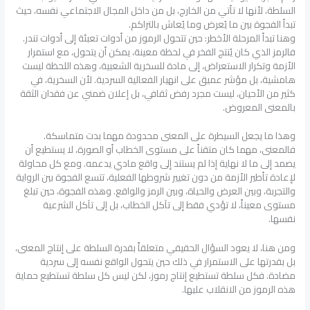
السلطة، لأنها لا تأتي من الخارج، بل من داخل المجال الاجتماعي نفسه، حيث
تبدأ الفجوة بين ما يُعرض وما يُعاش بالتراكم.
وهنا تبدأ المرحلة الأخطر: حين تتحول الرموز من أدوات تعبئة إلى أدوات تندر.
فالرمز الذي كان يُنتج الفخر في لحظة معينة، يمكن أن يتحول، مع استمرار
الأزمة وتكرار الاستعراض، إلى مادة للسخرية الشعبية، وهذه اللحظة ليست
هامشية، بل مؤشر عميق على انهيار الفعالية السردية. لأن السخرية، في
كثير من الأحيان، ليست مجرد رفض ثقافي، بل إعلان ضمني عن فقدان الثقة
بالمعنى المعروض.
وهذا ما يجعل السيطرة على المعنى محدودة مهما بدت متماسكة.
فالمعنى، مهما كان متقناً على مستوى الخطاب أو الصورة، لا يستطيع أن
يصمد إلى ما لا نهاية إذا لم يستند إلى واقع مادي يدعمه. ومع كل محاولة
لإعادة تأطير الأزمة من دون تغيير شروطها الفعلية، تتسع الفجوة بين الرواية
والتجربة، وبين العرض والحياة، وبين الرمز والواقع. وهذه الفجوة، حين تبلغ
مستوى معيناً، لا تؤدي فقط إلى تآكل الخطاب، بل إلى تآكل الشرعية
نفسها.
ومن هنا، لا يعود السؤال الحقيقي متعلقاً بقدرة السلطة على إنتاج المعنى،
بل بقدرتها على الاستمرار في ذلك حين يتحول الواقع نفسه إلى سردية
مضادة. فكل سلطة تستطيع إنتاج رموز، لكن ليس كل سلطة تستطيع حماية
هذه الرموز من الانقلاب عليها.