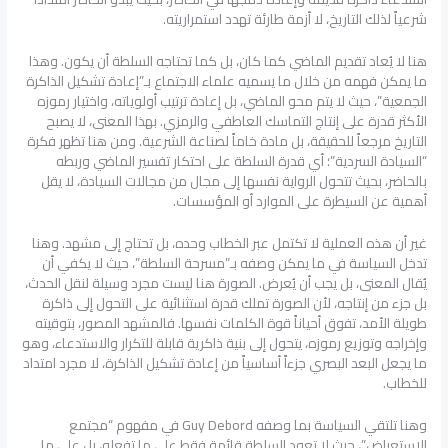
شرعياً لذلك التاريخ، لا أزمة طارئة تهدد استمراريته.
هنا لا يُعاد تقديم الماضي كما كان، بل كما تحتاجه السلطة أن يكون. وهذا
ما يمكن فهمه من خلال ما يسميه علماء الاجتماع بـ”إعادة تشكيل الذاكرة
الجمعية”، حيث لا يتم محو الماضي، بل إعادة ترتيب أولوياته، واختيار رموزه
الأكثر قدرة على إنتاج التماسك العاطفي والرمزي. بهذا المعنى، لا يصبح
التاريخ مرجعاً للحقيقة، بل مادة خاماً لصناعة الشرعية. ومن هنا تظهر فكرة
“السيادة السردية”؛ أي قدرة السلطة على احتكار تفسير الماضي وربطه
بالحاضر، بحيث تتحول الرواية نفسها إلى مجال من مجالات السيادة، لا يقل
أهمية عن السيطرة على الموارد أو المؤسسات.
غير أن هذه العملية لا تكتمل عبر الخطاب وحده، بل تحتاج إلى مشهد. وهنا
تدخل السياسة في ما يمكن وصفه بـ”مسرحة السلطة”، حيث لا يكفي أن
يُقال المعنى، بل يجب أن يُعرض. الصورة هنا ليست مجرد وسيلة لنقل الحدث،
بل جزء من إنتاجه، لأن الصورة تملك قدرة استثنائية على التحول إلى ذاكرة
طويلة الأمد، تفوق أحياناً قوة الكلمات نفسها. فالمشهد المصور، بتوقيته
وإخراجه وتوزيع رموزه، يتحول إلى بنية ذاكرية قابلة للتكرار والاستدعاء، وهو
ما يجعل البعد البصري جزءاً أساسياً من إعادة تشكيل الذاكرة، لا مجرد امتداد
للخطاب.
وهنا تلتقي السياسة بما وصفه Guy Debord في مفهوم “مجتمع
الاستعراض”، حيث لا تعود السلطة قائمة فقط على ما تفعله، بل على ما