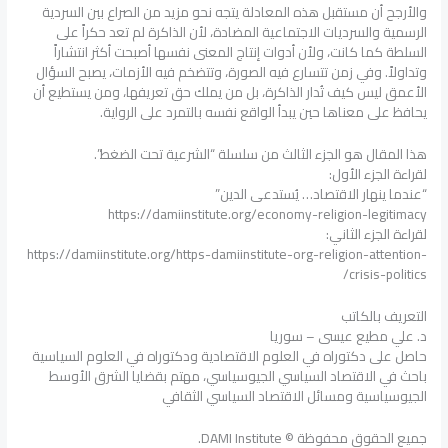
والأرجح أن مستقبل هذه المعادلة يتجه نحو مزيد من الصراع بين السردية
الرسمية والسرديات الاجتماعية المضادة، لأن الذاكرة لم تعد حكراً على
السلطة كما كانت، ولأن أدوات إنتاج المعنى نفسها أصبحت أكثر انتشاراً
وتداولاً. وفي زمن تتسارع فيه الصورة، وتتضخم فيه الأزمات، يصبح السؤال
الأعمق ليس كيف تُدار الذاكرة، بل من يملك حق تعريفها، ومن يستطيع أن
يحافظ على معناها حين يبدأ الواقع نفسه بالتمرد على الرواية.
هذا المقال هو الجزء الثالث من سلسلة “الشرعية تحت الضغط”.
لقراءة الجزء الأول:
“عندما ينهار الاقتصاد… يُستدعى الدين”
https://damiinstitute.org/economy-religion-legitimacy
لقراءة الجزء الثاني:
https://damiinstitute.org/https-damiinstitute-org-religion-attention-
crisis-politics/
التعريف بالكاتب
د. علي مطيع عيسى – سوريا
حاصل على دكتوراه في العلوم الاقتصادية ودكتوراه في العلوم السياسية
باحث في الاقتصاد السياسي الجيوسياسي، مهتم بقضايا الشرق الأوسط
الجيوسياسية ومسائل الاقتصاد السياسي الثقافي
جميع الحقوق محفوظة © DAMI Institute.