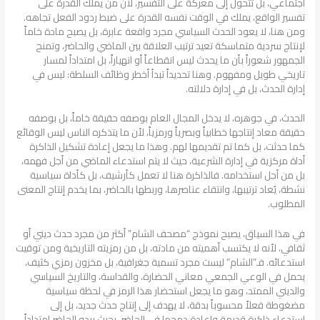
اجتماعي، بل تتحول إلى معركة على التفسير، لأن من يملك القدرة على
تفسير الواقع، يملك في الوقت نفسه القدرة على ضبط ردود الفعل تجاهه.
ومن هنا، لا يعود الحدث السياسي مجرد واقعة عابرة، بل يصبح مادة خاماً
لإنتاج سردية متماسكة تعيد ترتيب العلاقة بين الماضي والحاضر، وتمنح
الجمهور شعوراً بأن ما يحدث ليس انقطاعاً أو انهياراً، بل امتداداً لمسار
تاريخي طويل ومفهوم. وهنا تحديداً تبدأ أخطر وظائف السلطة: ليس في
إدارة الحدث، بل في إدارة دلالته.
الحدث، في جوهره، لا يدخل المجال العام بوصفه حقيقة خاماً، بل بوصفه
حقيقة معاد إنتاجها خطابياً وبصرياً ورمزياً، لأن ما يتذكره الناس ليس الوقائع
كما حدثت، بل كما تم تقديمها لهم. وهذا ما يجعل إعادة تشكيل الذاكرة
أداة مركزية في إدارة الشرعية، حيث لا يتم استدعاء الماضي من أجل فهمه،
بل من أجل استخدامه. فالذاكرة هنا لا تعمل كأرشيف، بل كأداة سياسية
نشطة، يُعاد ترتيبها، وانتقاء عناصرها، وربطها بالحاضر، بما يخدم إنتاج المعنى
المطلوب.
في هذا السياق، يصبح نموذج “مصحف الشام” أكثر من مجرد حدث ديني أو
ثقافي، لأنه لا يكتسب أهميته من مادته، بل من رمزيته التاريخية ومن توقيت
استدعائه. فـ”الشام” ليست مجرد تسمية جغرافية، بل مخزون رمزي كثيف،
يحمل في الوعي الجمعي معاني الحضارة، والقداسة، والتاريخ السياسي
والديني الممتد، وهو ما يجعل استحضار هذا الرمز في لحظة سياسية
مضغوطة فعلاً محسوباً بدقة، لا يهدف إلى إنتاج حدث جديد، بل إلى
استدعاء ذاكرة قديمة وإعادة دمجها في الحاضر، بحيث يبدو الحاضر امتداداً