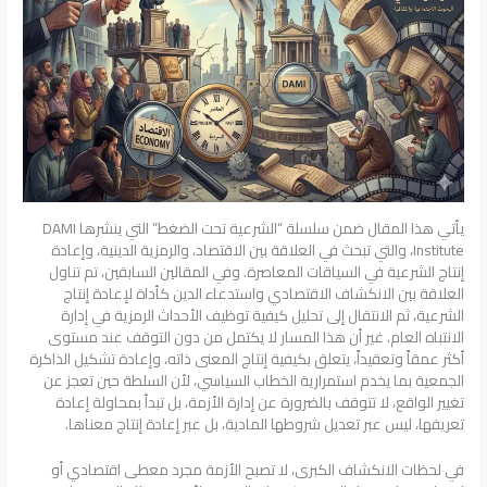
يأتي هذا المقال ضمن سلسلة “الشرعية تحت الضغط” التي ينشرها DAMI
Institute، والتي تبحث في العلاقة بين الاقتصاد، والرمزية الدينية، وإعادة
إنتاج الشرعية في السياقات المعاصرة. وفي المقالين السابقين، تم تناول
العلاقة بين الانكشاف الاقتصادي واستدعاء الدين كأداة لإعادة إنتاج
الشرعية، ثم الانتقال إلى تحليل كيفية توظيف الأحداث الرمزية في إدارة
الانتباه العام. غير أن هذا المسار لا يكتمل من دون التوقف عند مستوى
أكثر عمقاً وتعقيداً، يتعلق بكيفية إنتاج المعنى ذاته، وإعادة تشكيل الذاكرة
الجمعية بما يخدم استمرارية الخطاب السياسي، لأن السلطة حين تعجز عن
تغيير الواقع، لا تتوقف بالضرورة عن إدارة الأزمة، بل تبدأ بمحاولة إعادة
تعريفها، ليس عبر تعديل شروطها المادية، بل عبر إعادة إنتاج معناها.
في لحظات الانكشاف الكبرى، لا تصبح الأزمة مجرد معطى اقتصادي أو