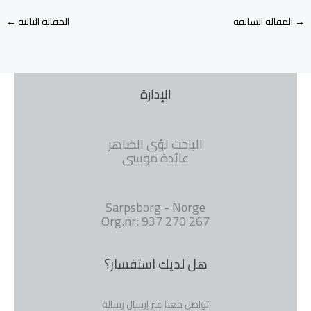
→
المقالة السابقة
المقالة التالية
←
الإدارة
الباحث لؤي الضاهر
عائدة موسى
Sarpsborg - Norge
Org.nr: 937 270 267
هل لديك استفسار؟
تواصل معنا عبر إرسال رسالة