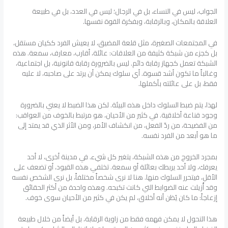
الجواب، ليس في النساء، بل في الرجال؛ ليس في العدد، بل في طبيعة
العلاقة بالمكان، وبالرقابة، وبفكرة القوة نفسها.
في المجتمعات الصغيرة، مثل قلعة المضيق، لا يعيش الفرد ككيان مستقل،
بل كجزء من شبكة كثيفة من العلاقات: عائلة، أقارب، معارف، سمعة. هذه
الشبكة تعمل كجهاز رقابة دائم. ليس بالضرورة رقابة قانونية، بل اجتماعية،
وغالباً ما تكون أشد قسوة. أي سلوك يمكن أن يرتد على صاحبه، لا عليه
فقط، بل على عائلته بأكملها.
لهذا، يتم ضبط السلوك داخل هذه البيئة. لكن هذا الضبط لا يعني بالضرورة
وجود قناعة أخلاقية. في كثير من الأحيان، هو مرتبط بالخوف من العواقب:
من الفضيحة، من ردّ الفعل، من انكشاف الأمر، ومن الأثر الذي قد يمتد إلى
ما هو أبعد من الفرد نفسه.
بمجرد الخروج من هذه الشبكة، يتغير كل شيء. في مدينة أخرى، لا أحد
يعرفك، ولا أحد يربطك بعائلة أو سمعة. تختفي هذه القيود، أو تضعف على
الأقل، فيتحرر السلوك منها. هنا لا نرى شخصاً مختلفاً، بل نرى الشخص نفسه
وقد أُزيلت عنه الضوابط التي كانت تكبحه. وهذه واحدة من أكثر الحقائق
إزعاجاً: ما كان يُظن أنه أخلاق، لم يكن في كثير من الأحيان سوى خوف.
هذا التحول لا يمكن فهمه فقط من زاوية الرقابة، بل أيضاً من خلال طبيعة