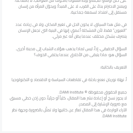
على خلل أوسع: مجتمع يربط السلوك بالخوف من العواقب، لا بالقناعة؛
ويمنح الاحترام بناءً على القرب، لا على المبدأ؛ ويحوّل المرأة من إنسان
مستقل إلى امتداد لسمعة جماعية.
في مثل هذا السياق، لا يكون الحل في تغيير المكان، ولا في زيادة عدد
“العيون” فقط. لأن المشكلة أعمق: إنها في البنية التي تجعل الإنسان
يتصرف بشكل مختلف عندما يظن أنه غير مرئي.
السؤال الحقيقي، إذاً، ليس لماذا يذهب هؤلاء الشباب إلى مدينة أخرى.
السؤال هو: ماذا يتبقى من الأخلاق عندما يختفي الخوف؟
التعريف بالكاتبة:
أ. نهلة نوريان نعنع باحثة في تقاطعات السياسة و الاقتصاد و التكنولوجيا
جميع الحقوق محفوظة © DAMI Institute.
لا يجوز نسخ أو إعادة نشر هذا المقال، كلياً أو جزئياً، دون إذن خطي مسبق،
مع ضرورة الإشارة إلى المصدر.
الآراء الواردة في هذا المقال تعبّر عن كاتبها ولا تمثّل بالضرورة وجهة نظر
DAMI Institute.