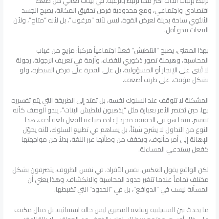
ترتبط بإثبات الذات أكثر مما ترتبط بالرغبة. في بيئات تعاني من ضغط
اقتصادي واجتماعي، ومع محدودية فرص تحقيق المكانة، يصبح الجسد
الأنثوي ساحة بديلة لعرض القوة. ليس لأنه “مرغوب”، بل لأنه “متاح”، ولأن
التبعات تبدو أقل.
بهذا المعنى، يصبح “التلطيش” فعلاً اجتماعياً مركباً: مزيج من غياب
المحاسبة، وهيمنة تصور ذكوري للفضاء، وأزمة في تعريف الرجولة. رجولة
لا تُبنى على الإنجاز أو المسؤولية، بل على القدرة على فرض السيطرة، ولو
بشكل مؤقت، على طرف أضعف.
المشكلة لا تتوقف عند السلوك نفسه، بل تمتد إلى الطريقة التي يتم تفسيره
بها. حين يُختصر الأمر بعبارة مثل “يذهبون لتلطيش البنات”، يبدو الوصف كأنه
تفسير، بينما هو في الحقيقة مجرد إعادة صياغة للفعل بلغة أخف. هذا
النوع من التداول لا يشرح شيئاً، بل يساهم في تطبيع السلوك، لأنه يحوّل
الإهانة إلى أمر مألوف، ويخفف من وطأتها عبر اللغة، بدلاً من مواجهتها
كفعل يستدعي المساءلة.
لكن الواقع يقول العكس. نفس الأفراد، في نفس الظروف، يتصرفون بشكل
مختلف تماماً عندما تتغير حدود المحاسبة والانكشاف. وهذا يعني أن
المسألة ليست في “الدوافع”، بل في “الحدود” التي تضبطها.
ما يحدث بين السقيلبية وقلعة المضيق ليس حالة استثنائية، بل مثال مكثف