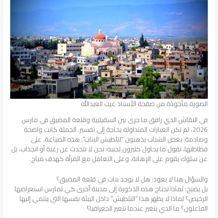
الصورة مأخوذة من صفحة الأستاذ غيث العبدالله
في النقاش الذي رافق ما جرى بين السقيلبية وقلعة المضيق في مارس
2026، لم تكن العبارات المتداولة بحاجة إلى تفسير. الجملة كانت واضحة
وصادمة: بعض الشباب يذهبون “لتلطيش البنات”. هذه الصياغة، على
فظاظتها، تقول ما يحاول كثيرون تجنبه: نحن لا نتحدث عن رغبة أو انجذاب، بل
عن سلوك يقوم على الإهانة، وعلى التعامل مع المرأة كهدف مباح.
والسؤال هنا لا يعود: هل لا يوجد بنات في قلعة المضيق؟
بل يصبح: لماذا تحتاج هذه الذكورة إلى مدينة أخرى كي تمارس استعراضها
الرخيص؟ لماذا لا يظهر هذا “التلطيش” داخل البيئة نفسها التي ينتمي إليها
الفاعلون؟ ما الذي يتغير عندما تتغير الجغرافيا؟