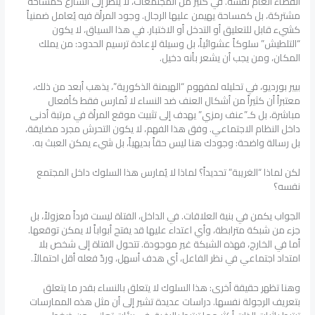
الفضاء العام نفسه. في كثير من المجتمعات، لا يُنظر إلى الشارع كمساحة
مشتركة، بل كمساحة يهيمن عليها الرجال. وجود المرأة فيه يُعامل ضمنياً
كشيء قابل للتعليق أو التدخل أو الاختبار. في هذا السياق، لا يكون
“التلطيش” سلوكاً عشوائياً، بل وسيلة لإعادة ترسيم الحدود: من يملك
المكان، ومن يجب أن يشعر بأنه دخيل.
بيير بورديو، في تحليله لمفهوم “الهيمنة الذكورية”، يذهب أبعد من ذلك،
معتبراً أن كثيراً من أشكال العنف ضد النساء لا تُمارس فقط كأفعال
مباشرة، بل كـ”عنف رمزي” يهدف إلى تثبيت موقع المرأة في مرتبة أدنى
داخل النظام الاجتماعي. وفق هذا الفهم، لا يكون التحرش مجرد مضايقة،
بل رسالة واضحة: وجودك هنا ليس حقاً بديهياً، بل شيء يمكن العبث به.
لكن لماذا “الغريبة” تحديداً؟ لماذا لا يُمارس هذا السلوك داخل المجتمع
نفسه؟
الجواب يكمن في بنية العلاقات. في الداخل، الفتاة ليست فرداً معزولاً، بل
جزء من شبكة مترابطة، وأي اعتداء عليها قد يفتح أبواباً لا يمكن توقعها.
أما في الخارج، فهذه الشبكة غير موجودة. تتحول الفتاة إلى شخص بلا
امتداد اجتماعي في نظر الفاعل، أي هدف أسهل، وردّ فعله أقل احتمالاً.
وهنا تظهر حقيقة أخرى: هذا السلوك لا يتعلق بالنساء بقدر ما يتعلق
بتعريف الرجولة نفسها. دراسات عديدة تشير إلى أن مثل هذه الممارسات