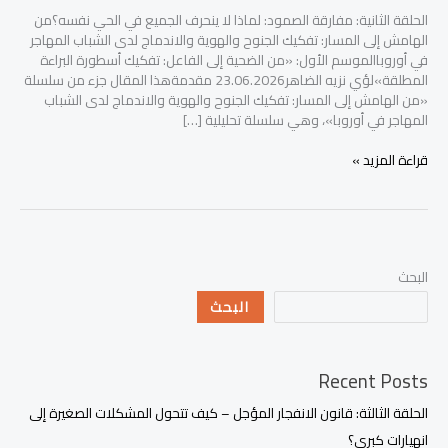
الحلقة الثانية: مفارقة الصمود: لماذا لا ينحرف الجميع في الحي نفسه؟من
الهامش إلى المسار: تفكيك الجنوح والهوية والاندماج لدى الشباب المهاجر
في أوروباالموسم الأول: «من الضحية إلى الفاعل: تفكيك أسطورة البراءة
المطلقة»لؤي نزيه الضاهر23.06.2026 مقدمةهذا المقال جزء من سلسلة
«من الهامش إلى المسار: تفكيك الجنوح والهوية والاندماج لدى الشباب
المهاجر في أوروبا»، وهي سلسلة تحليلية […]
قراءة المزيد »
البحث
البحث
Recent Posts
الحلقة الثالثة: قانون الانفجار المؤجل – كيف تتحول المشكلات الصغيرة إلى
انهيارات كبرى؟