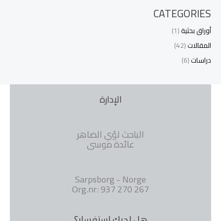
CATEGORIES
أوراق بحثية
(1)
المقالات
(42)
دراسات
(6)
الإدارة
الباحث لؤي الضاهر
عائدة موسى
Sarpsborg - Norge
Org.nr: 937 270 267
هل لديك استفسار؟