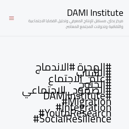
خطي
DAMI Institute
لى
لمحتوى
مركز بحثي مستقل للإنتاج المعرفي وتحليل القضايا الاجتماعية
والثقافية وتحولات المجتمع المعاصر.
#الهجرة #الاندماج
#الشباب
#علم_الاجتماع
#الجنوح
#الصمود_الاجتماعي
#DAMIInstitute
#Migration
#Integration
#YouthResearch
#SocialResilience