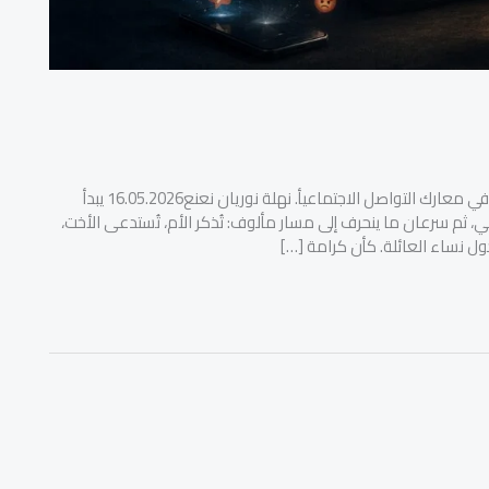
حين تعجز الحجة، تستباح النساءعن تحويل النساء إلى سلاح جنسي في معارك التواصل الاجتماعيأ. نهلة نوريان نعنع16.05.2026 يبدأ
 ثم سرعان ما ينحرف إلى مسار مألوف: تُذكر الأم، تُستدعى الأخت،
ول نساء العائلة. كأن كرامة […]