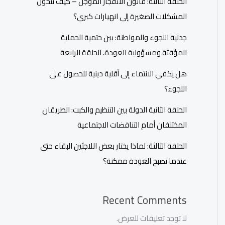
الحلقة الثالثة: قانون الانفجار المؤجل – كيف تتحول
المشكلات الصغيرة إلى انهيارات كبرى؟
جدلية اللجوء والمواطنة: بين حتمية الحماية
المؤقتة ومسؤولية العودة. الحلقة الرابعة
هل يكفي الانتماء إلى أقلية دينية للحصول على
اللجوء؟
الحلقة الثانية الدولة بين التنظيم والكبت: الطريقان
المختلفان أمام التناقضات الاجتماعية
الحلقة الثالثة: لماذا يختار بعض اللاجئين البقاء حتى
عندما تصبح العودة ممكنة؟
Recent Comments
لا توجد تعليقات للعرض.