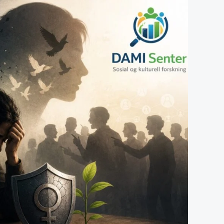
حين
تعجز
الحجة،
تستباح
النساء