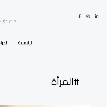
خطي
لى
لمحتوى
مركز بحثي م
الرئيسية
الدرا
#المرأة